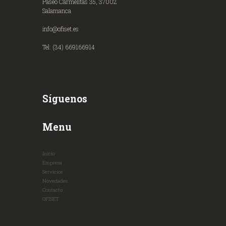
Paseo Carmelitas 35, 37002
Salamanca
info@ofiset.es
Tel: (34) 669166914
Síguenos
Menu
Inicio
Empresa
Servicios
Novedades
Contacto
OFISET