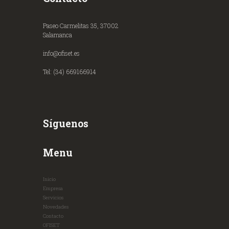
Paseo Carmelitas 35, 37002
Salamanca
info@ofiset.es
Tel: (34) 669166914
Síguenos
Menu
Inicio
Empresa
Servicios
Novedades
Contacto
OFISET