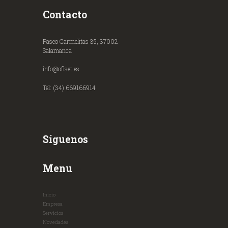
Contacto
Paseo Carmelitas 35, 37002
Salamanca
info@ofiset.es
Tel: (34) 669166914
Síguenos
Menu
Inicio
Empresa
Servicios
Novedades