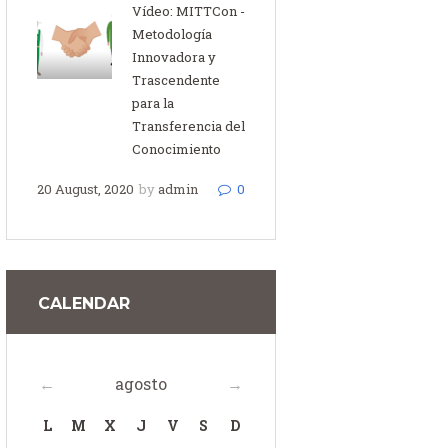
Vídeo: MITTCon -
Metodología
Innovadora y
Trascendente
para la
Transferencia del
Conocimiento
20 August, 2020
by
admin
0
CALENDAR
agosto
L
M
X
J
V
S
D