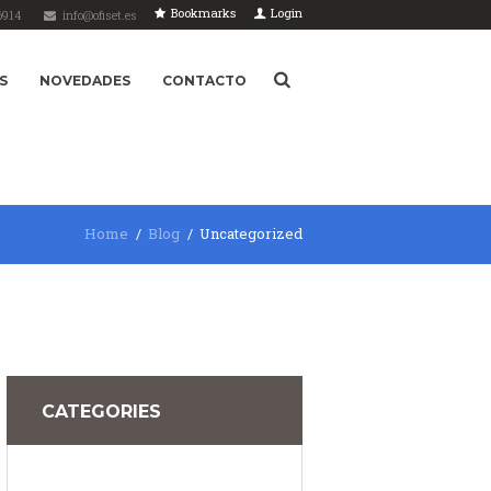
Bookmarks
Login
6914
info@ofiset.es
S
NOVEDADES
CONTACTO
Home
Blog
Uncategorized
CATEGORIES